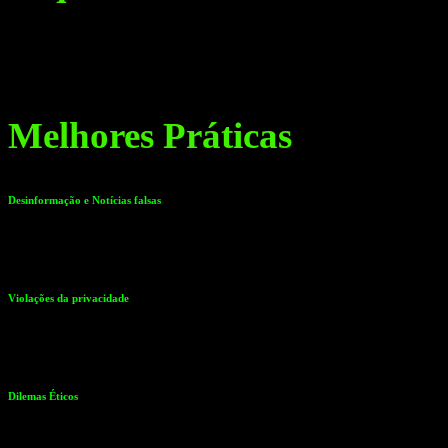
O deepfake é uma das formas mais eficazes de enganar, ao colocar, em
de inteligência artificial, consegue ser tão bem feito, que, a olho nu,
Melhores Práticas
Desinformação e Notícias falsas
As falsificações podem ser utilizadas para criar vídeos ou gravações d
influenciar a opinião pública e perturbar os processos democráticos.
Violações da privacidade
As falsificações podem ser utilizadas para manipular ou fabricar im
emocionais, danos repetitivos e assédio.
Dilemas Éticos
A utilização da tecnologia deep fake levanta questões éticas sobre o 