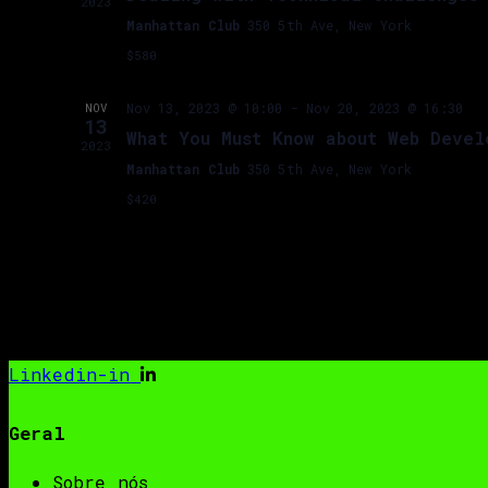
2023
Manhattan Club
350 5th Ave, New York
$580
NOV
Nov 13, 2023 @ 10:00
-
Nov 20, 2023 @ 16:30
13
What You Must Know about Web Devel
2023
Manhattan Club
350 5th Ave, New York
$420
Linkedin-in
Geral
Sobre nós