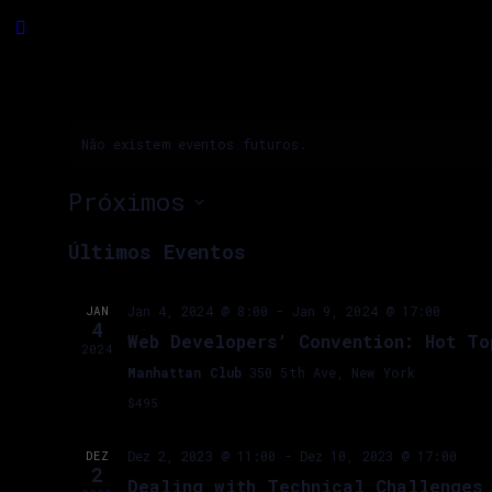
Não existem eventos futuros.
Próximos
Selecione
Últimos Eventos
a
data.
JAN
Jan 4, 2024 @ 8:00
-
Jan 9, 2024 @ 17:00
4
Web Developers’ Convention: Hot To
2024
Manhattan Club
350 5th Ave, New York
$495
DEZ
Dez 2, 2023 @ 11:00
-
Dez 10, 2023 @ 17:00
2
Dealing with Technical Challenges 