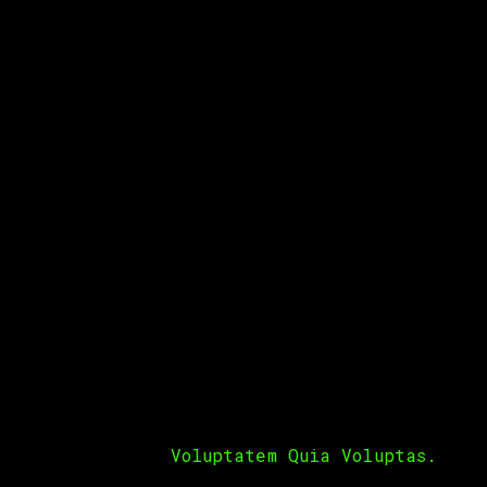
 fugit, sed quia. Adipiscing elit sed do
 fugit, sed quia. Nemo enim ipsam voluptatem
g elit, sed do eiusmod tempor incididunt ut
Nemo magna ipsam
Voluptatem Quia Voluptas.