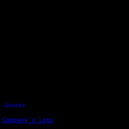
1/1 Tesla Brand Book
Dicta sunt explicabo. Nemo enim ipsam volupt
aspernatur aut odit aut fugit, sed dolore se
1/2 Fashion Store
Dicta sunt explicabo. Nemo enim ipsam volupt
aspernatur aut odit aut fugit, sed quia. Dic
You May Also Like
Corporate
Company’s Logo