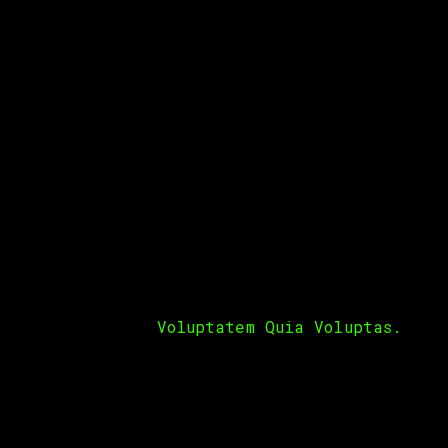
 fugit, sed quia. Adipiscing elit sed do
 fugit, sed quia. Nemo enim ipsam voluptatem
g elit, sed do eiusmod tempor incididunt ut
Nemo magna ipsam
Voluptatem Quia Voluptas.