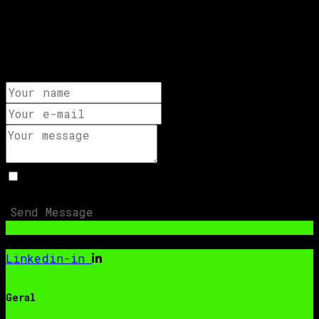
gubergren, no sea takimata sanctus est
Lorem ipsum dolor sit amet. Lorem ipsum
dolor sit amet, consetetur sadipscing
elitr.
Aceito que os meus dados submetidos sejam
recolhidos e armazenados.
Send Message
Linkedin-in
Geral