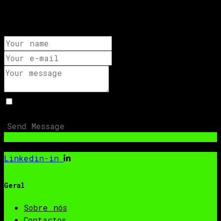
dolor sit amet, consetetur sadipscing
elitr.
Aceito que os meus dados submetidos sejam
recolhidos e armazenados.
Send Message
Linkedin-in
Geral
Sobre nós
Contactos