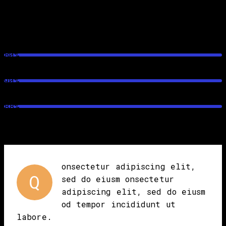
Amy Walker
Design
80%
Branding
90%
Web Design
88%
onsectetur adipiscing elit,
Q
sed do eiusm onsectetur
adipiscing elit, sed do eiusm
od tempor incididunt ut
labore.