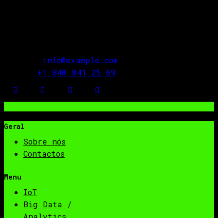
praesentium voluptatem deleniti atque
corrupti quos dolores et quas molestias
excepturi. scint occaecatti gnissimus.
E-mail:
info@example.com
Phone:
+1 840 841 25 69
Geral
Sobre nós
Contactos
Menu
IoT
Big Data /
Analytics