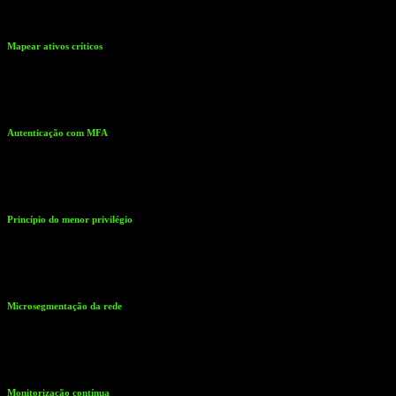
Boas Práticas na Implementação
Mapear ativos críticos
Conhecer quem são os utilizadores, que dispositivos existem, quais
as aplicações e onde estão os dados mais sensíveis.
Autenticação com MFA
Exigir sempre uma segunda camada de verificação para acessos
importantes.
Princípio do menor privilégio
Conceder apenas as permissões necessárias a cada perfil de
utilizador.
Microsegmentação da rede
Dividir a infraestrutura em zonas menores para limitar o impacto de
ataques.
Monitorização contínua