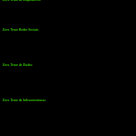
Verifica se o dispositivo que tenta aceder está registado, atualizado e
cumpre os requisitos de segurança definidos.
Zero Trust Redes Sociais
Divide a rede em pequenas zonas, permitindo que apenas tráfego
autorizado circule em cada segmento. Desta forma, um ataque num
ponto não compromete toda a rede.
Zero Trust de Dados
Protege a informação em todas as fases, quer esteja armazenada, em
trânsito ou a ser utilizada. Inclui encriptação e gestão de acessos
rigorosa.
Zero Trust de Infraestruturas
Estende a proteção para ambientes híbridos e distribuídos,
assegurando que a cloud obedece às mesmas regras de controlo e
auditoria.