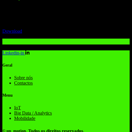
Analisar comportamentos e detetar padrões suspeitos em tempo real.
Download
Linkedin-in
Geral
Sobre nós
Contactos
Menu
IoT
Big Data / Analytics
Mobilidade
Todos os direitos reservados.
© up_motion.