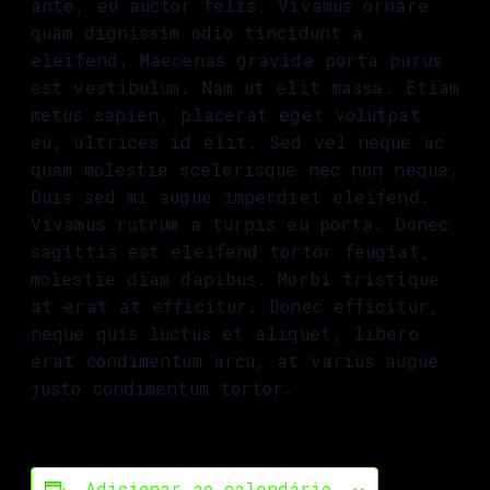
ante, eu auctor felis. Vivamus ornare
quam dignissim odio tincidunt a
eleifend. Maecenas gravida porta purus
est vestibulum. Nam ut elit massa. Etiam
metus sapien, placerat eget volutpat
eu, ultrices id elit. Sed vel neque ac
quam molestie scelerisque nec non neque.
Duis sed mi augue imperdiet eleifend.
Vivamus rutrum a turpis eu porta. Donec
sagittis est eleifend tortor feugiat,
molestie diam dapibus. Morbi tristique
at erat at efficitur. Donec efficitur,
neque quis luctus et aliquet, libero
erat condimentum arcu, at varius augue
justo condimentum tortor.
Adicionar ao calendário