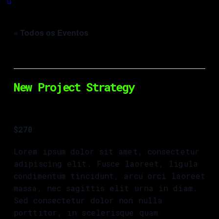
« Todos os Eventos
Este evento já decorreu.
New Project Strategy
Set 8, 2023 @ 10:00
-
Out 18, 2023 @
15:30
$270
Lorem ipsum dolor sit amet, consectetur
adipiscing elit. Fusce laoreet, ligula
condimentum tincidunt, arcu orci laoreet
massa, nec sagittis elit urna in diam.
Sed consectetur dolor non nulla
porttitor, in scelerisque quam