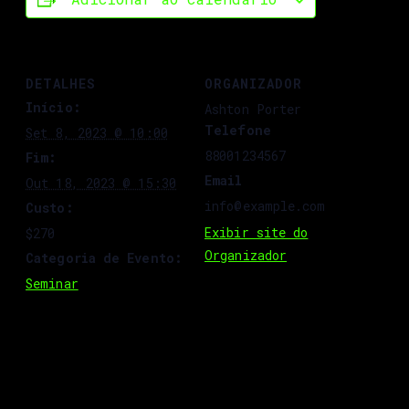
DETALHES
ORGANIZADOR
Início:
Ashton Porter
Telefone
Set 8, 2023 @ 10:00
88001234567
Fim:
Email
Out 18, 2023 @ 15:30
info@example.com
Custo:
Exibir site do
$270
Organizador
Categoria de Evento:
Seminar