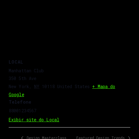
LOCAL
Manhattan Club
350 5th Ave
New York
,
NY
10118
United States
+ Mapa do
Google
Telefone
88001234567
Exibir site do Local
Design Masterclass
Featured Design Trends