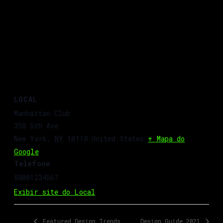
LOCAL
Manhattan Club
350 5th Ave
New York
,
NY
10118
United States
+ Mapa do
Google
Telefone
88001234567
Exibir site do Local
Featured Design Trends
Design Guide 2021