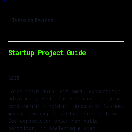
« Todos os Eventos
Este evento já decorreu.
Startup Project Guide
Out 13, 2023 @ 9:00
-
Nov 24, 2023 @
23:30
$335
Lorem ipsum dolor sit amet, consectetur
adipiscing elit. Fusce laoreet, ligula
condimentum tincidunt, arcu orci laoreet
massa, nec sagittis elit urna in diam.
Sed consectetur dolor non nulla
porttitor, in scelerisque quam