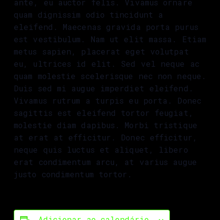
ante, eu auctor felis. Vivamus ornare
quam dignissim odio tincidunt a
eleifend. Maecenas gravida porta purus
est vestibulum. Nam ut elit massa. Etiam
metus sapien, placerat eget volutpat
eu, ultrices id elit. Sed vel neque ac
quam molestie scelerisque nec non neque.
Duis sed mi augue imperdiet eleifend.
Vivamus rutrum a turpis eu porta. Donec
sagittis est eleifend tortor feugiat,
molestie diam dapibus. Morbi tristique
at erat at efficitur. Donec efficitur,
neque quis luctus et aliquet, libero
erat condimentum arcu, at varius augue
justo condimentum tortor.
Adicionar ao calendário