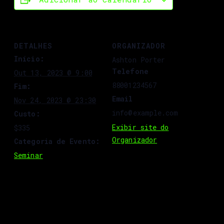
DETALHES
ORGANIZADOR
Início:
Ashton Porter
Telefone
Out 13, 2023 @ 9:00
88001234567
Fim:
Email
Nov 24, 2023 @ 23:30
info@example.com
Custo:
Exibir site do
$335
Organizador
Categoria de Evento:
Seminar