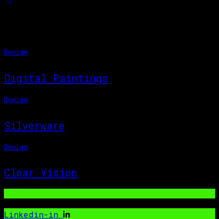
You May Also Like
Design
Digital Paintings
Design
Silverware
Design
Clear Vision
Linkedin-in